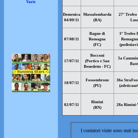
Varie
Domenica
Massalombarda
27° Trofeo
04/09/11
(RA)
Lus
Bagno di
3
° Trofeo 
07/08/11
Romagna
Romagna
(FC)
(podistiavis
Bocconi
5a Cammina
17/07/11
(Portico e San
Bast
Benedetto - FC)
Fossombrone
36a StraFo
10/07/11
(PU)
(atleticaur
Rimini
02/07/11
28a Rimini-
(RN)
I contatori visite sono stati i