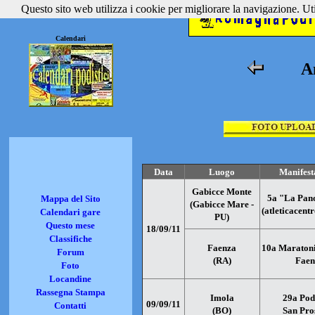
Questo sito web utilizza i cookie per migliorare la navigazione. Util
Calendari
A
Data
Luogo
Manifest
Gabicce Monte
5a "La Pan
Mappa del Sito
(Gabicce Mare -
(atleticacentr
Calendari gare
PU)
Questo mese
18/09/11
Classifiche
Faenza
10a Maratoni
Forum
(RA)
Faen
Foto
Locandine
Rassegna Stampa
Imola
29a Pod
09/09/11
Contatti
(BO)
San Pro