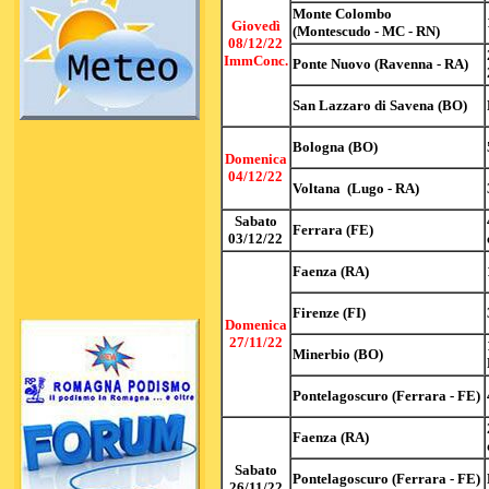
Monte Colombo
Giovedì
(Montescudo - MC - RN)
08/12/22
ImmConc.
Ponte Nuovo (Ravenna - RA)
San Lazzaro di Savena (BO)
Bologna (BO)
Domenica
04/12/22
Voltana (Lugo - RA)
Sabato
Ferrara (FE)
03/12/22
Faenza (RA)
Firenze (FI)
Domenica
27/11/22
Minerbio (BO)
Pontelagoscuro (Ferrara - FE)
Faenza (RA)
Sabato
Pontelagoscuro (Ferrara - FE)
26/11/22