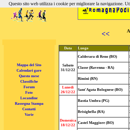
Questo sito web utilizza i cookie per migliorare la navigazione. Util
A
<<
Data
Luogo
Calderara di Reno (BO)
Mappa del Sito
Sabato
Classe (Ravenna - RA)
31/12/22
Calendari gare
Questo mese
Rimini (RN)
Classifiche
Forum
Lunedì
Sant'Agata Bolognese (BO)
26/12/22
Foto
Locandine
Bastia Umbra (PG)
Rassegna Stampa
Contatti
Brisighella (RA)
Varie
Domenica
Castel Maggiore (BO)
18/12/22