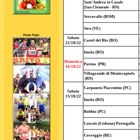
Sant'Andrea in Casale
(San Clemente - RN)
Serravalle (RSM)
Stra (VE)
Home Pages
Sabato
Castel del Rio (BO)
22/10/22
Imola (BO)
Domenica
Parma (PR)
16/10/22
Villagrande di Montecopiolo
(RN)
Carpaneto Piacentino (PC)
Sabato
15/10/22
Imola (BO)
Bobbio (PC)
Cascais (Lisbona) Portogallo
Correggio (RE)