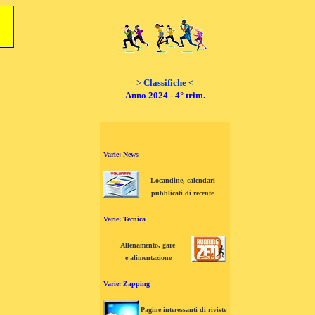
> Classifiche <
Anno 2024 - 4° trim.
Varie: News
Locandine, calendari
pubblicati di recente
Varie: Tecnica
Allenamento, gare
e alimentazione
Varie: Zapping
Pagine interessanti di riviste