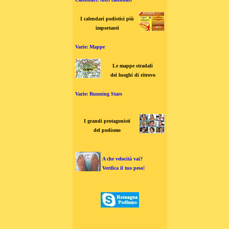
I calendari podistici più
importanti
Varie: Mappe
Le mappe stradali
dei luoghi di ritrovo
Varie: Running Stars
I grandi protagonisti
del podismo
A che velocità vai?
Verifica il tuo peso!