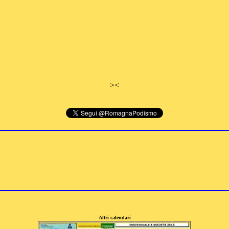
>
<
Altri calendari