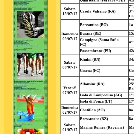
Quartesana (Ferrara - FE)
41
7°
Sabato
Casola Valsenio (RA)
3°
15/07/17
Co
Berzantina (BO)
1a
Busana (RE)
15
Domenica
09/07/17
Campigna (Santa Sofia -
4°
FC)
Fossombrone (PU)
42
Rimini (RN)
34
Sabato
08/07/17
Cesena (FC)
Ce
Fe
Alfonsine (RA)
25
Venerdì
Ro
07/07/17
Isola di Lampedusa (AG)
1°
Isola di Ponza (LT)
17°
Domenica
Chatillon (AO)
8a
02/07/17
Bressanone (BZ)
8a
Sabato
Marina Romea (Ravenna)
Ma
01/07/17