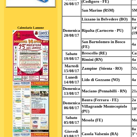
(Codigoro - FE)
26/08/17
San Marino (RSM)
SM
Lizzano in Belvedere (BO)
8a 
14
Calendario Lamone
Domenica
Ripalta (Cartoceto - PU)
(19
20/08/17
San Bartolomeo in Bosco
4a 
(FE)
Brescello (RE)
Ca
Sabato
19/08/17
Rimini (RN)
4a
Martedì
Zampine (Stienta - RO)
51
15/08/17
Lunedì
Lido di Gozzano (NO)
4a
14/08/17
Domenica
Maciano (Pennabilli - RN)
21
13/08/17
Baura (Ferrara - FE)
2a
Domenica
Villagrande Montecopiolo
06/08/17
10
(PU)
Sabato
Mesola (FE)
Me
05/08/17
8a 
Giovedì
Casola Valsenio (RA)
3°
03/08/17