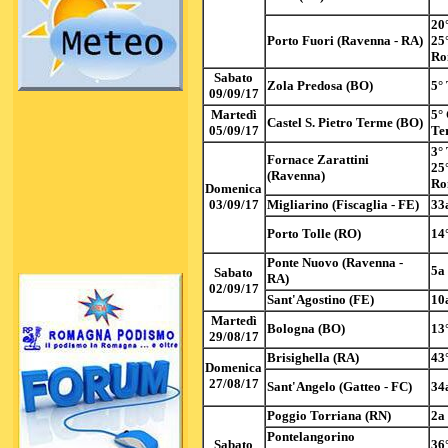
20°
Porto Fuori (Ravenna - RA)
25
Ro
Sabato
Zola Predosa (BO)
5° 
09/09/17
Martedì
5° 
Castel S. Pietro Terme (BO)
05/09/17
Te
3° 
Fornace Zarattini
25
(Ravenna)
Ro
Domenica
03/09/17
Migliarino (Fiscaglia - FE)
33
Porto Tolle (RO)
14°
Ponte Nuovo (Ravenna -
5a
Sabato
RA)
02/09/17
Sant'Agostino (FE)
10
Martedì
Bologna (BO)
13
29/08/17
Brisighella (RA)
43°
Domenica
27/08/17
Sant'Angelo (Gatteo - FC)
34
Poggio Torriana (RN)
2a
Pontelangorino
Sabato
36°