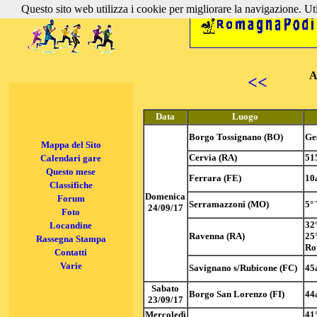
Questo sito web utilizza i cookie per migliorare la navigazione. Util
A
<<
Data
Luogo
Borgo Tossignano (BO)
Ge
Mappa del Sito
Cervia (RA)
51
Calendari gare
Questo mese
Ferrara (FE)
10
Classifiche
Domenica
Forum
Serramazzoni (MO)
5°
24/09/17
Foto
32
Locandine
Ravenna (RA)
25
Rassegna Stampa
Ro
Contatti
Varie
Savignano s/Rubicone (FC)
45
Sabato
Borgo San Lorenzo (FI)
44
23/09/17
Mercoledì
41