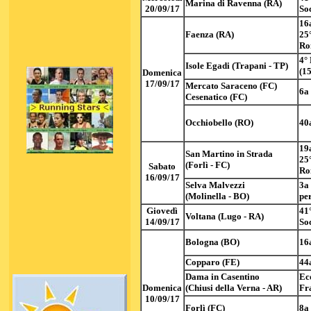
Marina di Ravenna (RA)
20/09/17
So
16
Faenza (RA)
25
Ro
4°
Isole Egadi (Trapani - TP)
(1
Domenica
17/09/17
Mercato Saraceno (FC)
6a
Cesenatico (FC)
Occhiobello (RO)
40
19
San Martino in Strada
25
(Forlì - FC)
Sabato
Ro
16/09/17
Selva Malvezzi
3a
(Molinella - BO)
pe
Giovedì
41
Voltana (Lugo - RA)
14/09/17
So
Bologna (BO)
16
Copparo (FE)
44
Dama in Casentino
Eco
Domenica
(Chiusi della Verna - AR)
Fr
10/09/17
Forlì (FC)
8a