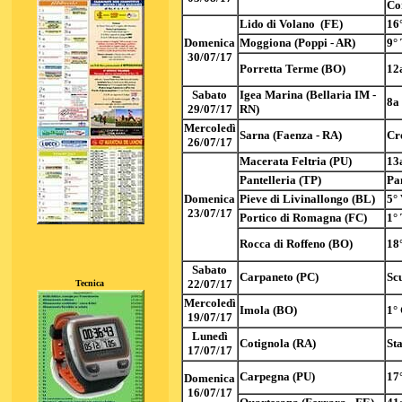
Co
Lido di Volano (FE)
16
Domenica
Moggiona (Poppi - AR)
9°
30/07/17
Porretta Terme (BO)
12
Sabato
Igea Marina (Bellaria IM -
8a
29/07/17
RN)
Mercoledì
Sarna (Faenza - RA)
Cr
26/07/17
Macerata Feltria (PU)
13
Pantelleria (TP)
Pan
Domenica
Pieve di Livinallongo (BL)
5°
23/07/17
Portico di Romagna (FC)
1° 
Rocca di Roffeno (BO)
18°
Sabato
Carpaneto (PC)
Sc
22/07/17
Tecnica
Mercoledì
Imola (BO)
1°
19/07/17
Lunedì
Cotignola (RA)
Sta
17/07/17
Carpegna (PU)
17
Domenica
16/07/17