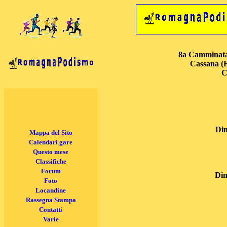
8a Camminata 
Cassana (F
C
Dim
Mappa del Sito
Calendari gare
Questo mese
Classifiche
Forum
Dim
Foto
Locandine
Rassegna Stampa
Contatti
Varie