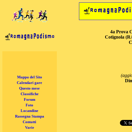
4
a Prova C
Cotignola (R
C
(aggi
Mappa del Sito
Dim
Calendari gare
Questo mese
Classifiche
Forum
Foto
Locandine
Rassegna Stampa
Contatti
Varie